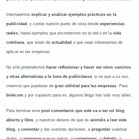
Intentaremos
explicar y analizar ejemplos prácticos en la
publicidad
, y contar nuestro punto de vista desde
experiencias
reales
, hasta ejemplos que encontremos en la red o en la
vida
cotidiana
, que estén de
actualidad
o que sean interesantes de
aplicar en las empresas.
No sólo pretendemos
hacer reflexionar y hacer ver otros caminos
y otras alternativas a la hora de publicitarse
, si no que a su vez,
creemos que puedeser de
gran utilidad para las empresas
. Para
biokcom
y por supuesto para mi, algunos blogs han sido muy útiles.
Para terminar este
post comentaros que este va a ser un blog
abierto y libre
, y nuestros deseos de que os
animéis a leer este
blog
, a
comentar
y dar vuestras opiniones, a
preguntar
vuestras
dudas, a
proponer
nuevos temas, a
corregirnos
, a
debatir
, a