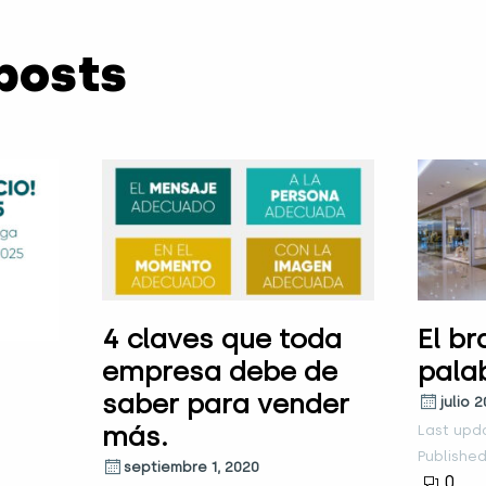
posts
4 claves que toda
El br
empresa debe de
pala
saber para vender
julio 2
más.
Last upd
Published
septiembre 1, 2020
0