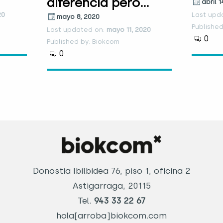
diferencia pero…
abril 1
20
Last upd
mayo 8, 2020
Published
Last updated on:
mayo 11, 2020
0
Published by: Biokcom
0
Donostia Ibilbidea 76, piso 1, oficina 2
Astigarraga, 20115
Tel.
943 33 22 67
hola[arroba]biokcom.com