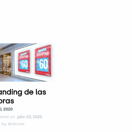
anding de las
bras
0, 2020
ated on:
julio 23, 2020
 by: Biokcom