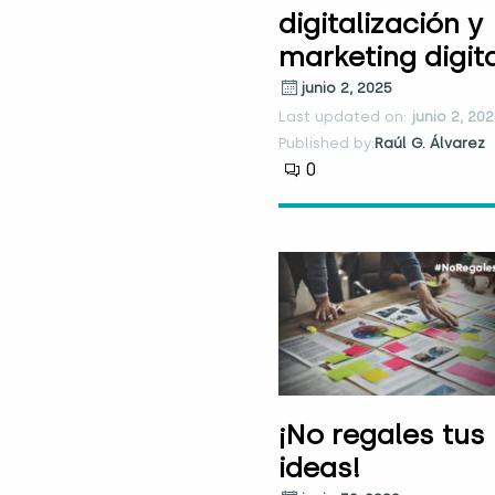
digitalización y
marketing digit
junio 2, 2025
Last updated on:
junio 2, 20
Published by:
Raúl G. Álvarez
0
¡No regales tus
ideas!