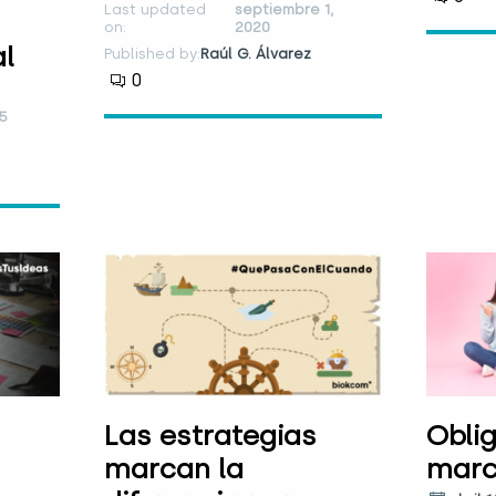
Last updated
septiembre 1,
on:
2020
al
Published by:
Raúl G. Álvarez
0
25
Las estrategias
Obli
marcan la
mar