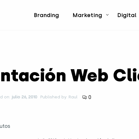
Branding
Marketing
Digital
entación Web Cli
0
d on:
julio 26, 2010
Published by: Raul
utos