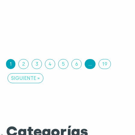
1
2
3
4
5
6
…
19
SIGUIENTE »
Categorías