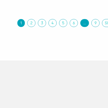
1
2
3
4
5
6
…
9
S