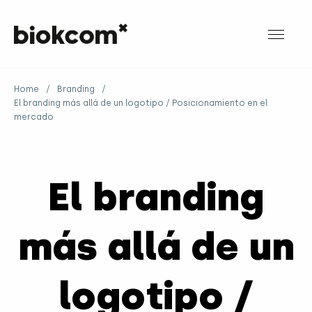
Home
/
Branding
/
El branding más allá de un logotipo / Posicionamiento en el
mercado
El branding
más allá de un
logotipo /