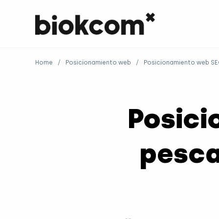
Home
/
Posicionamiento web
/
Posicionamiento web SEO
Posici
pesca