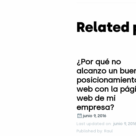
Related 
¿Por qué no
alcanzo un bue
posicionamient
web con la pág
web de mi
empresa?
junio 9, 2016
Last updated on:
junio 9, 201
Published by: Raul