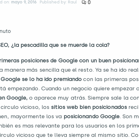
0
d on:
mayo 9, 2016
Published by: Raul
nuto
O, ¿la pescadilla que se muerde la cola?
imeras posiciones de Google con un buen posicion
a manera más sencilla que el resto. Ya se ha ido rea
y
Google se lo ha ido premiando
con las primeras pos
está empezando. Cuando un negocio quiere empezar 
en Google,
o aparece muy atrás. Siempre sale la com
irculo vicioso, los
sitios web bien posicionados
reci
enen, mayormente los va
posicionando Google
. Son m
ién es mas relevante para los usuarios en los prim
rculo vicioso que te lleva siempre al mismo sitio. C