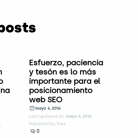
posts
Esfuerzo, paciencia
n
y tesón es lo más
o
importante para el
ina
posicionamiento
web SEO
mayo 4, 2016
Last updated on:
mayo 4, 2016
Published by: Raul
6
0